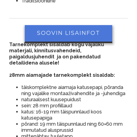
Traditsiooniline
SOOVIN LISAINFOT
Tarnekomplekt sisaldab kogu vajaliku
materjali, kinnitusvahendeid,
paigaldusjuhendit ja on pakendatud
detailidena alusele!
28mm aiamajade tarnekomplekt sisaldab:
täiskomplektne aiamaja katusepapi, põranda
ning vajalike montaaživahendite ja -juhendiga
naturaalsest kuusepuidust
sein: 28 mm profiillaud
katus: 16-19 mm täispunnlaud koos
katusepapiga
põrand: 19 mm täispunnlaud ning 60×60 mm
immutatud alusprussid
mittenähtav tuuletapp