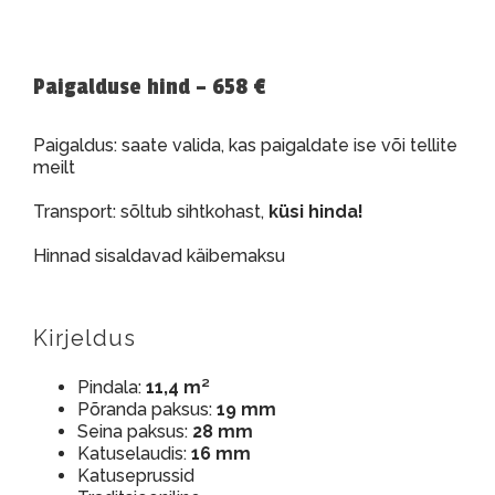
Paigalduse hind – 658 €
Paigaldus: saate valida, kas paigaldate ise või tellite
meilt
Transport: sõltub sihtkohast,
küsi hinda!
Hinnad sisaldavad käibemaksu
Kirjeldus
Pindala:
11,4 m²
Põranda paksus:
19 mm
Seina paksus:
28 mm
Katuselaudis:
16 mm
Katuseprussid