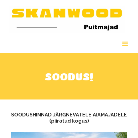
Skip
to
content
SOODUS!
SOODUSHINNAD JÄRGNEVATELE AIAMAJADELE
(piiratud kogus)