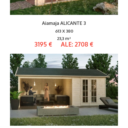
Aiamaja ALICANTE 3
613 X 380
23,3 m²
3195 € ALE: 2708 €