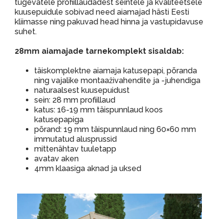
tugevatele profiillaudadest seintele ja kvaliteetsele
kuusepuidule sobivad need aiamajad hästi Eesti
kliimasse ning pakuvad head hinna ja vastupidavuse
suhet.
28mm aiamajade tarnekomplekt sisaldab:
täiskomplektne aiamaja katusepapi, põranda
ning vajalike montaaživahendite ja -juhendiga
naturaalsest kuusepuidust
sein: 28 mm profiillaud
katus: 16-19 mm täispunnlaud koos
katusepapiga
põrand: 19 mm täispunnlaud ning 60×60 mm
immutatud alusprussid
mittenähtav tuuletapp
avatav aken
4mm klaasiga aknad ja uksed