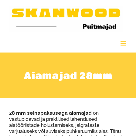
Skip
to
content
Aiamajad 28mm
28 mm seinapaksusega aiamajad
on
vastupidavad ja praktilised lahendused
aiatööriistade hoiustamiseks, jalgrataste
varjualuseks või suviseks puhkeruumiks aias. Tänu