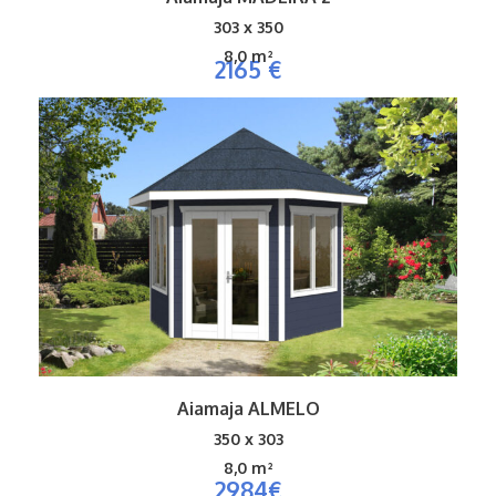
303 x 350
8,0 m²
2165 €
Aiamaja ALMELO
350 x 303
8,0 m²
2984€