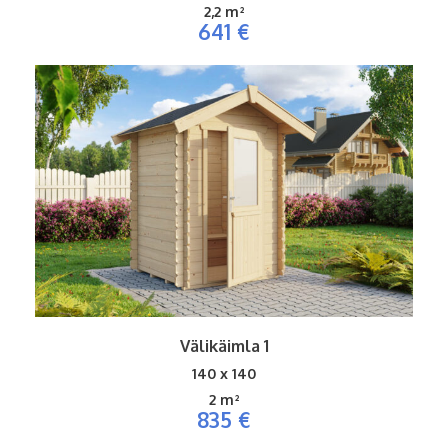
2,2 m²
641 €
Välikäimla 1
140 x 140
2
m²
835 €