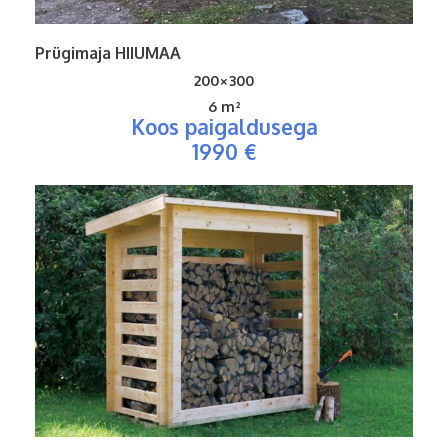
Prügimaja HIIUMAA
200×300
6 m²
Koos paigaldusega
1990 €