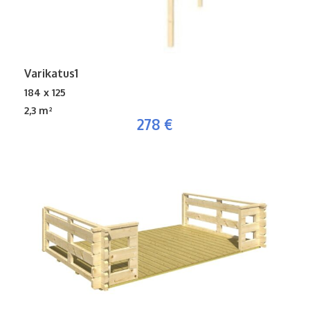
Varikatus1
184 x 125
2,3 m²
278 €