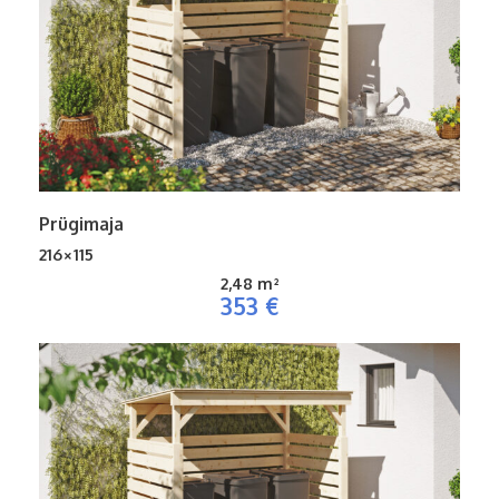
Prügimaja
216×115
2,48 m²
353 €