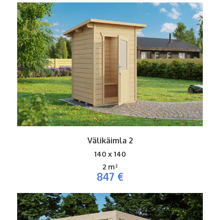
Välikäimla 2
140 x 140
2
m²
847 €