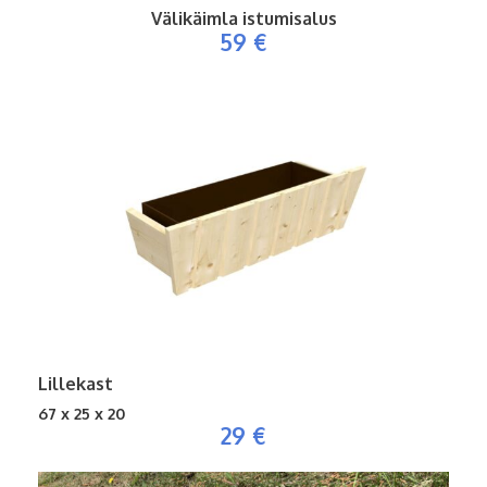
Välikäimla istumisalus
59 €
Lillekast
67 x 25 x 20
29 €