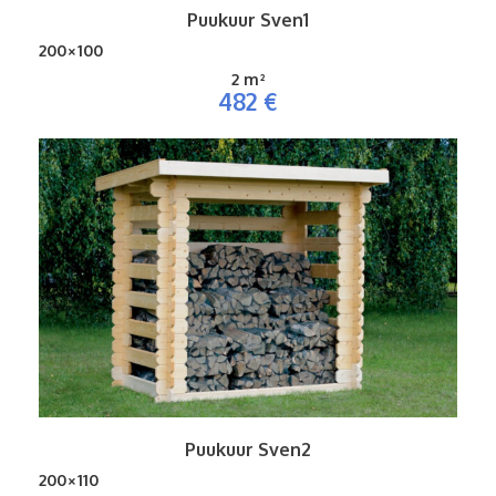
Puukuur Sven1
200×100
2 m²
482 €
Puukuur Sven2
200×110