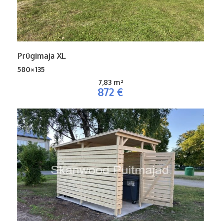
Prügimaja XL
580×135
7,83 m²
872 €