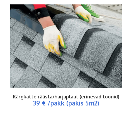
Kärgkatte räästa/harjaplaat (erinevad toonid)
39 € /pakk (pakis 5m2)