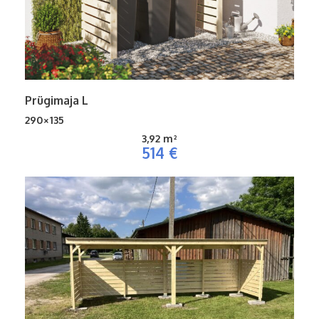
Prügimaja L
290×135
3,92 m²
514 €