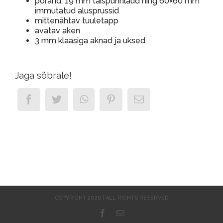
põrand: 19 mm täispunnlaud ning 60×60 mm
immutatud alusprussid
mittenähtav tuuletapp
avatav aken
3 mm klaasiga aknad ja uksed
Jaga sõbrale!
COPYRIGHT 2026 | ALL RIGHTS RESERVED
Facebook
Email