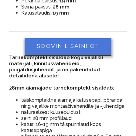
Põranda paksus:
19 mm
Seina paksus:
28 mm
Katuselaudis:
19 mm
SOOVIN LISAINFOT
Tarnekomplekt sisaldab kogu vajaliku
materjali, kinnitusvahendeid,
paigaldusjuhendit ja on pakendatud
detailidena alusele!
28mm aiamajade tarnekomplekt sisaldab:
täiskomplektne aiamaja katusepapi, põranda
ning vajalike montaaživahendite ja -juhendiga
naturaalsest kuusepuidust
sein: 28 mm profiillaud
katus: 16-19 mm täispunnlaud koos
katusepapiga