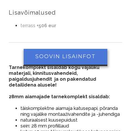
Lisavõimalused
terrass
+506 eur
SOOVIN LISAINFOT
Tarnekomplekt sisaldab kogu vajaliku
materjali, kinnitusvahendeid,
paigaldusjuhendit ja on pakendatud
detailidena alusele!
28mm aiamajade tarnekomplekt sisaldab:
täiskomplektne aiamaja katusepapi, põranda
ning vajalike montaaživahendite ja -juhendiga
naturaalsest kuusepuidust
sein: 28 mm profiillaud