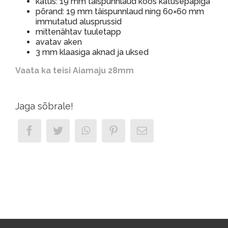
katus: 19 mm täispunnlaud koos katusepapiga
põrand: 19 mm täispunnlaud ning 60×60 mm
immutatud alusprussid
mittenähtav tuuletapp
avatav aken
3 mm klaasiga aknad ja uksed
Vaata ka teisi Aiamaju 28mm
Jaga sõbrale!