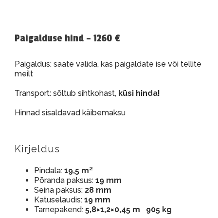
Paigalduse hind – 1260 €
Paigaldus: saate valida, kas paigaldate ise või tellite
meilt
Transport: sõltub sihtkohast,
küsi hinda!
Hinnad sisaldavad käibemaksu
Kirjeldus
Pindala:
19,5 m²
Põranda paksus:
19 mm
Seina paksus:
28 mm
Katuselaudis:
19 mm
Tarnepakend:
5,8×1,2×0,45 m 905 kg