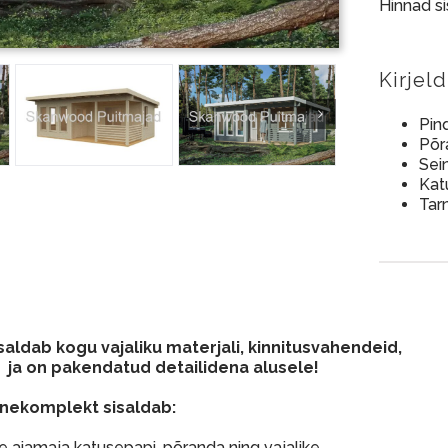
Hinnad s
Kirjel
Pin
Põr
Sei
Kat
Tar
aldab kogu vajaliku materjali, kinnitusvahendeid,
 ja on pakendatud detailidena alusele!
nekomplekt sisaldab:
 aiamaja katusepapi, põranda ning vajalike