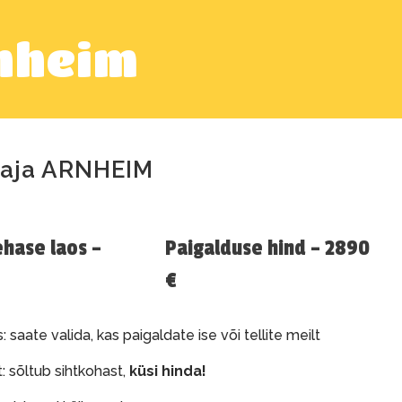
nheim
aja ARNHEIM
ehase laos –
Paigalduse hind – 2890
€
: saate valida, kas paigaldate ise või tellite meilt
: sõltub sihtkohast,
küsi hinda!