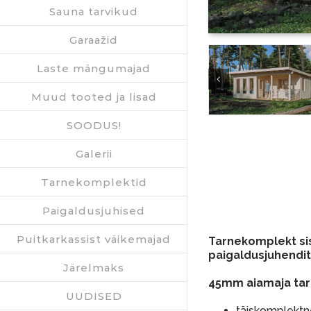
Sauna tarvikud
Garaažid
Laste mängumajad
Muud tooted ja lisad
SOODUS!
Galerii
Tarnekomplektid
Paigaldusjuhised
Puitkarkassist väikemajad
Tarnekomplekt sis
paigaldusjuhendit
Järelmaks
45mm aiamaja tar
UUDISED
täiskomplektne