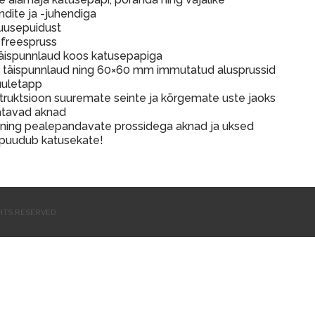
dite ja -juhendiga
kuusepuidust
freespruss
äispunnlaud koos katusepapiga
täispunnlaud ning 60×60 mm immutatud alusprussid
uuletapp
ruktsioon suuremate seinte ja kõrgemate uste jaoks
atavad aknad
ning pealepandavate prossidega aknad ja uksed
 puudub katusekate!
GHTS RESERVED