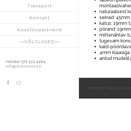
Transport
montaaživahen
naturaalsest 
seinad: 45mm 
Kontakt
katus: 19mm t
põrand: 19mm 
Koostööpartnerid
mittenähtav t
tugevam konst
—VÕLGLASED—
kald-pöördav
4mm klaasiga 
antud mudelil
Helista! +372 512 4464
info@skanwood.ee
Facebook
Email
COPYRIGHT 2026 | ALL RI