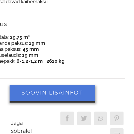
isaldavad käibemaksu
dus
dala:
29,75 m²
anda paksus:
19 mm
na paksus:
45 mm
uselaudis:
19 mm
nepakk:
6×1,2×1,2 m 2610 kg
SOOVIN LISAINFOT
Jaga
sõbrale!