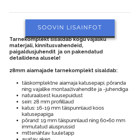
SOOVIN LISAINFOT
Tarnekomplekt sisaldab kogu vajaliku
materjali, kinnitusvahendeid,
paigaldusjuhendit ja on pakendatud
detailidena alusele!
28mm aiamajade tarnekomplekt sisaldab:
täiskomplektne aiamaja katusepapi, põranda
ning vajalike montaaživahendite ja -juhendiga
naturaalsest kuusepuidust
sein: 28 mm profiillaud
katus: 16-19 mm täispunnlaud koos
katusepapiga
põrand: 19 mm täispunnlaud ning 60×60 mm
immutatud alusprussid
mittenähtav tuuletapp
avatav aken