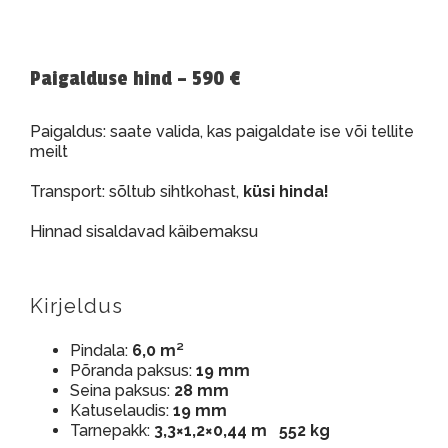
Paigalduse hind – 590 €
Paigaldus: saate valida, kas paigaldate ise või tellite
meilt
Transport: sõltub sihtkohast,
küsi hinda!
Hinnad sisaldavad käibemaksu
Kirjeldus
Pindala:
6,0 m²
Põranda paksus:
19 mm
Seina paksus:
28 mm
Katuselaudis:
19 mm
Tarnepakk:
3,3×1,2×0,44 m 552 kg