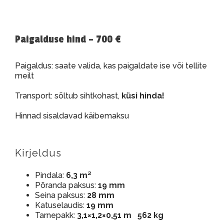
Paigalduse hind – 700 €
Paigaldus: saate valida, kas paigaldate ise või tellite
meilt
Transport: sõltub sihtkohast,
küsi hinda!
Hinnad sisaldavad käibemaksu
Kirjeldus
Pindala:
6,3 m²
Põranda paksus:
19 mm
Seina paksus:
28 mm
Katuselaudis:
19 mm
Tarnepakk:
3,1×1,2×0,51 m 562 kg