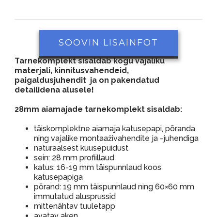
SOOVIN LISAINFOT
Tarnekomplekt sisaldab kogu vajaliku
materjali, kinnitusvahendeid,
paigaldusjuhendit ja on pakendatud
detailidena alusele!
28mm aiamajade tarnekomplekt sisaldab:
täiskomplektne aiamaja katusepapi, põranda
ning vajalike montaaživahendite ja -juhendiga
naturaalsest kuusepuidust
sein: 28 mm profiillaud
katus: 16-19 mm täispunnlaud koos
katusepapiga
põrand: 19 mm täispunnlaud ning 60×60 mm
immutatud alusprussid
mittenähtav tuuletapp
avatav aken