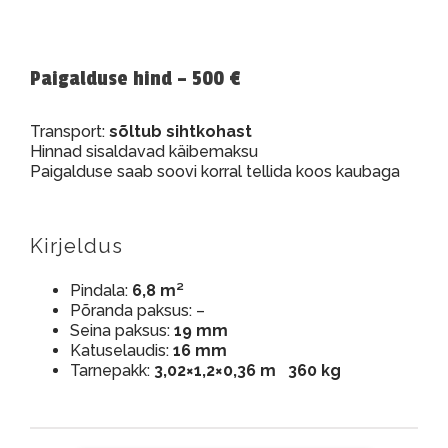
Paigalduse hind – 500 €
Transport:
sõltub sihtkohast
Hinnad sisaldavad käibemaksu
Paigalduse saab soovi korral tellida koos kaubaga
Kirjeldus
Pindala:
6,8 m²
Põranda paksus: –
Seina paksus:
19 mm
Katuselaudis:
16 mm
Tarnepakk:
3,02×1,2×0,36 m 360 kg