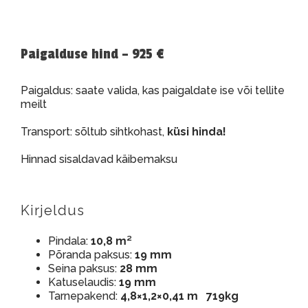
Paigalduse hind – 925 €
Paigaldus: saate valida, kas paigaldate ise või tellite
meilt
Transport: sõltub sihtkohast,
küsi hinda!
Hinnad sisaldavad käibemaksu
Kirjeldus
Pindala:
10,8 m²
Põranda paksus:
19 mm
Seina paksus:
28 mm
Katuselaudis:
19 mm
Tarnepakend:
4,8×1,2×0,41 m 719kg