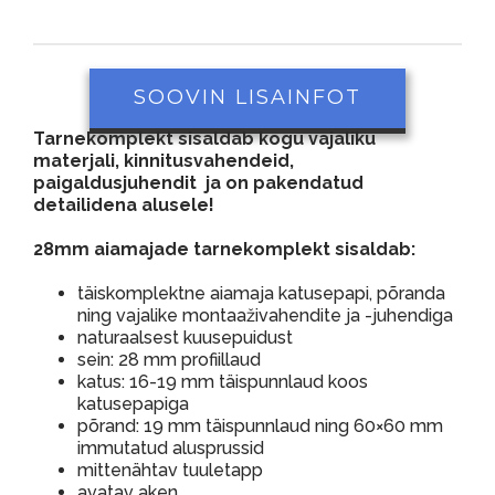
SOOVIN LISAINFOT
Tarnekomplekt sisaldab kogu vajaliku
materjali, kinnitusvahendeid,
paigaldusjuhendit ja on pakendatud
detailidena alusele!
28mm aiamajade tarnekomplekt sisaldab:
täiskomplektne aiamaja katusepapi, põranda
ning vajalike montaaživahendite ja -juhendiga
naturaalsest kuusepuidust
sein: 28 mm profiillaud
katus: 16-19 mm täispunnlaud koos
katusepapiga
põrand: 19 mm täispunnlaud ning 60×60 mm
immutatud alusprussid
mittenähtav tuuletapp
avatav aken