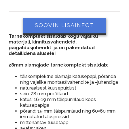
SOOVIN LISAINFOT
Tarnekomplekt sisaldab kogu vajaliku
materjali, kinnitusvahendeid,
paigaldusjuhendit ja on pakendatud
detailidena alusele!
28mm aiamajade tarnekomplekt sisaldab:
täiskomplektne aiamaja katusepapi, põranda
ning vajalike montaaživahendite ja -juhendiga
naturaalsest kuusepuidust
sein: 28 mm profiillaud
katus: 16-19 mm täispunnlaud koos
katusepapiga
põrand: 19 mm täispunnlaud ning 60×60 mm
immutatud alusprussid
mittenähtav tuuletapp
avatav aken