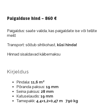
Paigalduse hind – 860 €
Paigaldus: saate valida, kas paigaldate ise või tellite
meilt
Transport: sõltub sihtkohast,
küsi hinda!
Hinnad sisaldavad käibemaksu
Kirjeldus
Pindala:
11,6 m²
Põranda paksus:
19 mm
Seina paksus:
28 mm
Katuselaudis:
19 mm
Tarnepakk:
4,4×1,2×0,47 m 790 kg