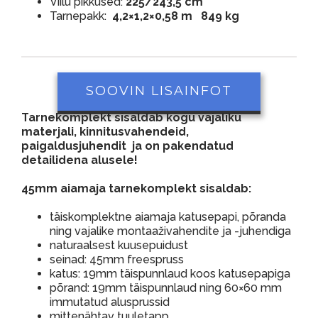
Viilu pikkused:
225/243,5 cm
Tarnepakk:
4,2×1,2×0,58 m 849 kg
SOOVIN LISAINFOT
Tarnekomplekt sisaldab kogu vajaliku
materjali, kinnitusvahendeid,
paigaldusjuhendit ja on pakendatud
detailidena alusele!
45mm aiamaja tarnekomplekt sisaldab:
täiskomplektne aiamaja katusepapi, põranda
ning vajalike montaaživahendite ja -juhendiga
naturaalsest kuusepuidust
seinad: 45mm freespruss
katus: 19mm täispunnlaud koos katusepapiga
põrand: 19mm täispunnlaud ning 60×60 mm
immutatud alusprussid
mittenähtav tuuletapp