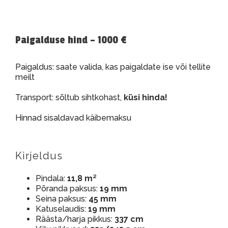
Paigalduse hind – 1000 €
Paigaldus: saate valida, kas paigaldate ise või tellite
meilt
Transport: sõltub sihtkohast,
küsi hinda!
Hinnad sisaldavad käibemaksu
Kirjeldus
Pindala:
11,8 m²
Põranda paksus:
19 mm
Seina paksus:
45 mm
Katuselaudis:
19 mm
Räästa/harja pikkus:
337 cm