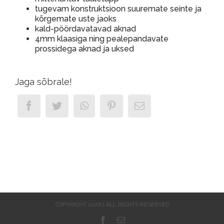
tugevam konstruktsioon suuremate seinte ja
kõrgemate uste jaoks
kald-pöördavatavad aknad
4mm klaasiga ning pealepandavate
prossidega aknad ja uksed
Jaga sõbrale!
COPYRIGHT 2026 | ALL RIGHTS RESERVED
Facebook
Email