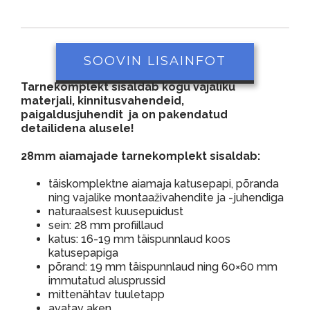
SOOVIN LISAINFOT
Tarnekomplekt sisaldab kogu vajaliku
materjali, kinnitusvahendeid,
paigaldusjuhendit ja on pakendatud
detailidena alusele!
28mm aiamajade tarnekomplekt sisaldab:
täiskomplektne aiamaja katusepapi, põranda
ning vajalike montaaživahendite ja -juhendiga
naturaalsest kuusepuidust
sein: 28 mm profiillaud
katus: 16-19 mm täispunnlaud koos
katusepapiga
põrand: 19 mm täispunnlaud ning 60×60 mm
immutatud alusprussid
mittenähtav tuuletapp
avatav aken