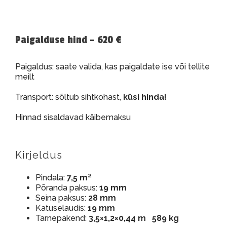
Paigalduse hind – 620 €
Paigaldus: saate valida, kas paigaldate ise või tellite
meilt
Transport: sõltub sihtkohast,
küsi hinda!
Hinnad sisaldavad käibemaksu
Kirjeldus
Pindala:
7,5 m²
Põranda paksus:
19 mm
Seina paksus:
28 mm
Katuselaudis:
19 mm
Tarnepakend:
3,5×1,2×0,44 m 589 kg