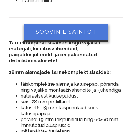
Traditsiooniline
SOOVIN LISAINFOT
Tarnekomplekt sisaldab kogu vajaliku
materjali, kinnitusvahendeid,
paigaldusjuhendit ja on pakendatud
detailidena alusele!
28mm aiamajade tarnekomplekt sisaldab:
täiskomplektne aiamaja katusepapi, põranda
ning vajalike montaaživahendite ja -juhendiga
naturaalsest kuusepuidust
sein: 28 mm profiillaud
katus: 16-19 mm täispunnlaud koos
katusepapiga
põrand: 19 mm täispunnlaud ning 60×60 mm
immutatud alusprussid
mittenähtav tuuletapp