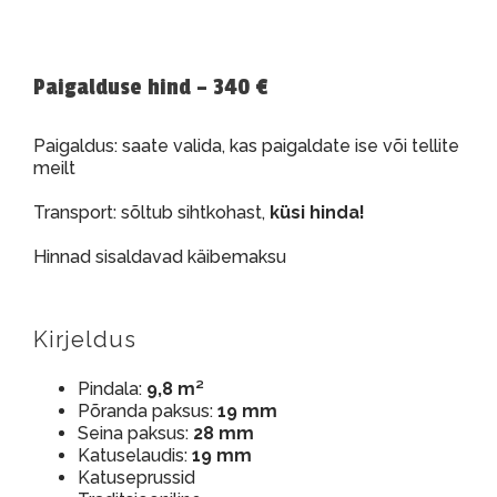
Paigalduse hind – 340 €
Paigaldus: saate valida, kas paigaldate ise või tellite
meilt
Transport: sõltub sihtkohast,
küsi hinda!
Hinnad sisaldavad käibemaksu
Kirjeldus
Pindala:
9,8 m²
Põranda paksus:
19 mm
Seina paksus:
28 mm
Katuselaudis:
19 mm
Katuseprussid