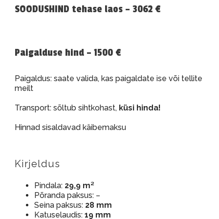
SOODUSHIND tehase laos – 3062 €
Paigalduse hind – 1500 €
Paigaldus: saate valida, kas paigaldate ise või tellite
meilt
Transport: sõltub sihtkohast,
küsi hinda!
Hinnad sisaldavad käibemaksu
Kirjeldus
Pindala:
29,9 m²
Põranda paksus: –
Seina paksus:
28 mm
Katuselaudis:
19 mm