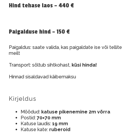
Hind tehase laos – 440 €
Paigalduse hind – 150 €
Paigaldus: saate valida, kas paigaldate ise või tellite
meilt
Transport: sõltub sihtkohast,
küsi hinda!
Hinnad sisaldavad käibemaksu
Kirjeldus
Mõõdud:
katuse pikenemine 2m võrra
Postid:
70×70 mm
Katuse laudis:
19 mm
Katuse kate:
ruberoid