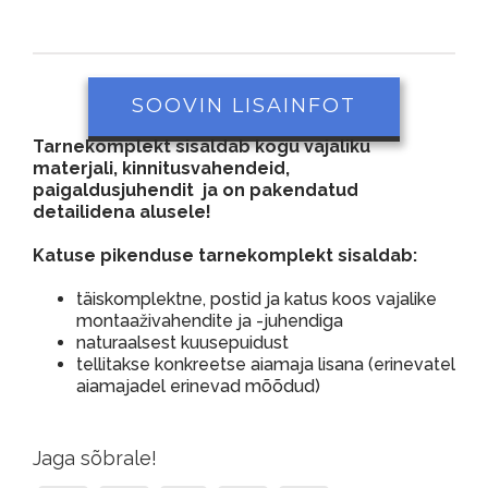
SOOVIN LISAINFOT
Tarnekomplekt sisaldab kogu vajaliku
materjali, kinnitusvahendeid,
paigaldusjuhendit ja on pakendatud
detailidena alusele!
Katuse pikenduse tarnekomplekt sisaldab:
täiskomplektne, postid ja katus koos vajalike
montaaživahendite ja -juhendiga
naturaalsest kuusepuidust
tellitakse konkreetse aiamaja lisana (erinevatel
aiamajadel erinevad mõõdud)
Jaga sõbrale!