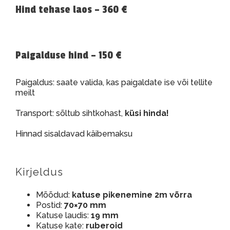
Hind tehase laos – 360 €
Paigalduse hind – 150 €
Paigaldus: saate valida, kas paigaldate ise või tellite
meilt
Transport: sõltub sihtkohast,
küsi hinda!
Hinnad sisaldavad käibemaksu
Kirjeldus
Mõõdud:
katuse pikenemine 2m võrra
Postid:
70×70 mm
Katuse laudis:
19 mm
Katuse kate:
ruberoid