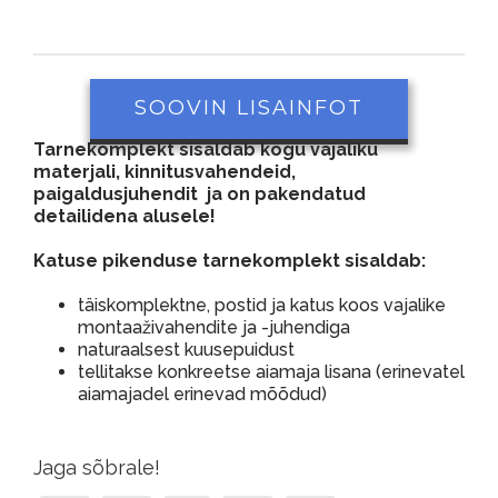
SOOVIN LISAINFOT
Tarnekomplekt sisaldab kogu vajaliku
materjali, kinnitusvahendeid,
paigaldusjuhendit ja on pakendatud
detailidena alusele!
Katuse pikenduse tarnekomplekt sisaldab:
täiskomplektne, postid ja katus koos vajalike
montaaživahendite ja -juhendiga
naturaalsest kuusepuidust
tellitakse konkreetse aiamaja lisana (erinevatel
aiamajadel erinevad mõõdud)
Jaga sõbrale!