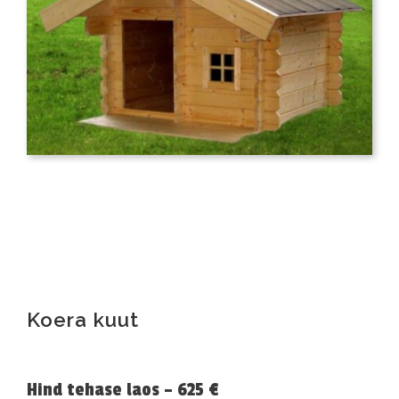
Koera kuut
Hind tehase laos – 625 €