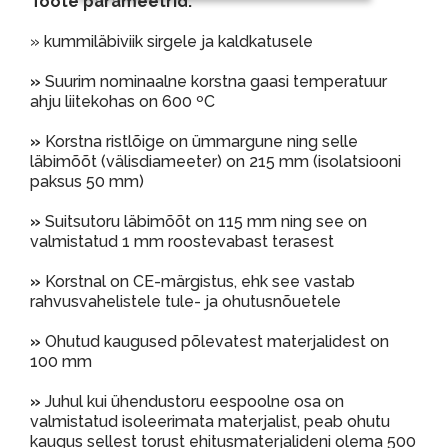
Toote parameetrid:
» kummiläbiviik sirgele ja kaldkatusele
»
Suurim nominaalne korstna gaasi temperatuur
ahju liitekohas on 600 ºC
»
Korstna ristlõige on ümmargune ning selle
läbimõõt (välisdiameeter) on 215 mm (isolatsiooni
paksus 50 mm)
»
Suitsutoru läbimõõt on 115 mm ning see on
valmistatud 1 mm roostevabast terasest
»
Korstnal on CE-märgistus, ehk see vastab
rahvusvahelistele tule- ja ohutusnõuetele
»
Ohutud kaugused põlevatest materjalidest on
100 mm
»
Juhul kui ühendustoru eespoolne osa on
valmistatud isoleerimata materjalist, peab ohutu
kaugus sellest torust ehitusmaterjalideni olema 500