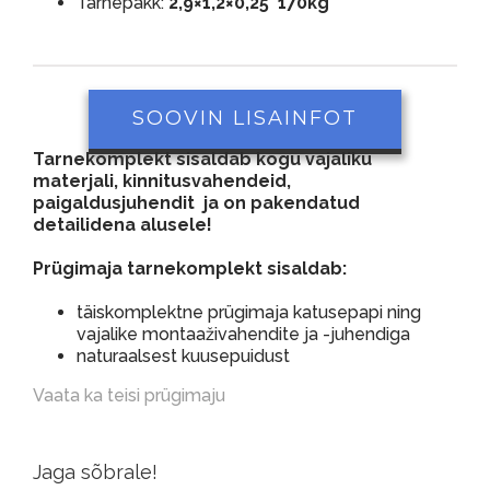
Tarnepakk:
2,9×1,2×0,25 170kg
SOOVIN LISAINFOT
Tarnekomplekt sisaldab kogu vajaliku
materjali, kinnitusvahendeid,
paigaldusjuhendit ja on pakendatud
detailidena alusele!
Prügimaja tarnekomplekt sisaldab:
täiskomplektne prügimaja katusepapi ning
vajalike montaaživahendite ja -juhendiga
naturaalsest kuusepuidust
Vaata ka teisi prügimaju
Jaga sõbrale!