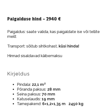
Paigalduse hind – 2940 €
Paigaldus: saate valida, kas paigaldate ise või tellite
meilt
Transport: sõltub sihtkohast,
küsi hinda!
Hinnad sisaldavad käibemaksu
Kirjeldus
Pindala:
22,1 m²
Põranda paksus:
28 mm
Seina paksus:
70 mm
Katuselaudis:
19 mm
Tarnepakend:
6×1,2×1,35 m 2450 kg