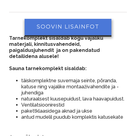
SOOVIN LISAINFOT
Tarnekomplekt sisaldab kogu vajaliku
materjali, kinnitusvahendeid,
paigaldusjuhendit ja on pakendatud
detailidena alusele!
Sauna tarnekomplekt sisaldab:
täiskomplektne suvemaja seinte, põranda,
katuse ning vajalike montaaživahendite ja -
juhendiga
naturaalsest kuusepuidust, lava haavapuidust.
Ventilatsioonirestid
pakettklaasidega aknad ja ukse
antud mudelil puudub komplektis katusekate