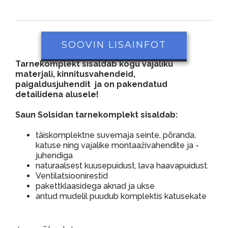
SOOVIN LISAINFOT
Tarnekomplekt sisaldab kogu vajaliku
materjali, kinnitusvahendeid,
paigaldusjuhendit ja on pakendatud
detailidena alusele!
Saun Solsidan tarnekomplekt sisaldab:
täiskomplektne suvemaja seinte, põranda,
katuse ning vajalike montaaživahendite ja -
juhendiga
naturaalsest kuusepuidust, lava haavapuidust.
Ventilatsioonirestid
pakettklaasidega aknad ja ukse
antud mudelil puudub komplektis katusekate