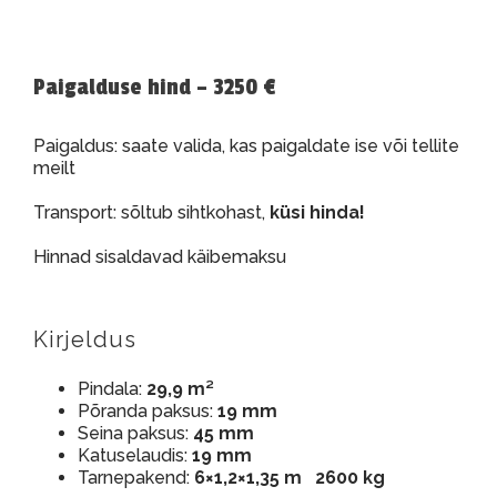
Paigalduse hind – 3250 €
Paigaldus: saate valida, kas paigaldate ise või tellite
meilt
Transport: sõltub sihtkohast,
küsi hinda!
Hinnad sisaldavad käibemaksu
Kirjeldus
Pindala:
29,9 m²
Põranda paksus:
19 mm
Seina paksus:
45 mm
Katuselaudis:
19 mm
Tarnepakend:
6×1,2×1,35 m 2600 kg