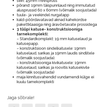
sein: 45mm freespruss
põrand: 19mm täispunnlaud ning immutatud
alusprussid 60 x 60mm (võimalik soojustada)
tuule- ja veekindel nurgatapp
kald-pöördavatavad aknad kahekordse
pakettklaasiga ning äravõetavate prossidega
3 tüüpi katuse- konstruktsiooniga
tarnekomplekti:
– Standardkomplekt: 19 mm katuselaud ja
katusepapp.
– konstruktsioon sindelkatusele: 19mm
katuselaud, sarikas ja 19mm laudis sindlitele
(võimalik soojustada).
– konstruktsiooniga kivikatusele: 19mm
katuselaud, sarikas ja roovitis katusekivile
(võimalik soojustada)
maja kinnitusvahendid vundamendi külge ei
kuulu tarnekomplekti
Jaga sõbrale!