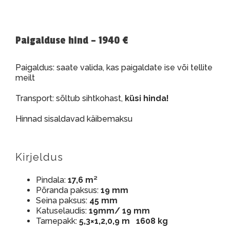
Paigalduse hind – 1940 €
Paigaldus: saate valida, kas paigaldate ise või tellite
meilt
Transport: sõltub sihtkohast,
küsi hinda!
Hinnad sisaldavad käibemaksu
Kirjeldus
Pindala:
17,6 m²
Põranda paksus:
19 mm
Seina paksus:
45 mm
Katuselaudis:
19mm/ 19 mm
Tarnepakk:
5,3×1,2,0,9 m 1608 kg