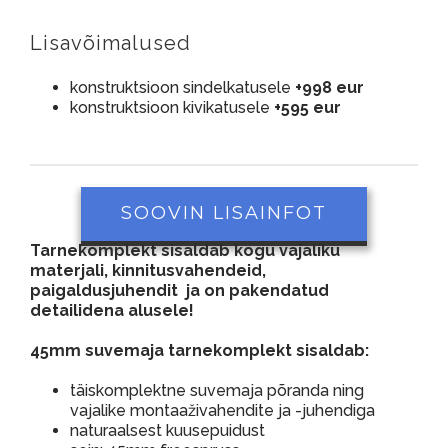
Lisavõimalused
konstruktsioon sindelkatusele
+998 eur
konstruktsioon kivikatusele
+595 eur
SOOVIN LISAINFOT
Tarnekomplekt sisaldab kogu vajaliku
materjali, kinnitusvahendeid,
paigaldusjuhendit ja on pakendatud
detailidena alusele!
45mm suvemaja tarnekomplekt sisaldab:
täiskomplektne suvemaja põranda ning
vajalike montaaživahendite ja -juhendiga
naturaalsest kuusepuidust