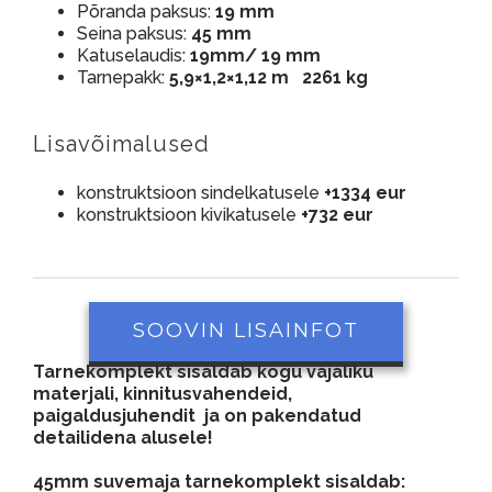
Põranda paksus:
19 mm
Seina paksus:
45 mm
Katuselaudis:
19mm/ 19 mm
Tarnepakk:
5,9×1,2×1,12 m 2261 kg
Lisavõimalused
konstruktsioon sindelkatusele
+1334 eur
konstruktsioon kivikatusele
+732 eur
SOOVIN LISAINFOT
Tarnekomplekt sisaldab kogu vajaliku
materjali, kinnitusvahendeid,
paigaldusjuhendit ja on pakendatud
detailidena alusele!
45mm suvemaja tarnekomplekt sisaldab: