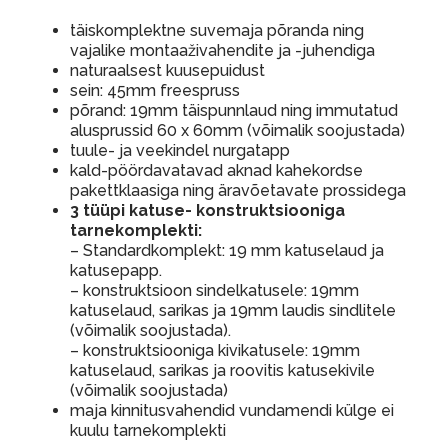
täiskomplektne suvemaja põranda ning
vajalike montaaživahendite ja -juhendiga
naturaalsest kuusepuidust
sein: 45mm freespruss
põrand: 19mm täispunnlaud ning immutatud
alusprussid 60 x 60mm (võimalik soojustada)
tuule- ja veekindel nurgatapp
kald-pöördavatavad aknad kahekordse
pakettklaasiga ning äravõetavate prossidega
3 tüüpi katuse- konstruktsiooniga
tarnekomplekti:
– Standardkomplekt: 19 mm katuselaud ja
katusepapp.
– konstruktsioon sindelkatusele: 19mm
katuselaud, sarikas ja 19mm laudis sindlitele
(võimalik soojustada).
– konstruktsiooniga kivikatusele: 19mm
katuselaud, sarikas ja roovitis katusekivile
(võimalik soojustada)
maja kinnitusvahendid vundamendi külge ei
kuulu tarnekomplekti