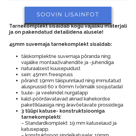
SOOVIN LISAINFOT
Tarnekomplekt sisaldab kogu vajaliku materjali
ja on pakendatud detailidena alusele!
45mm suvemaja tarnekomplekt sisaldab:
täiskomplektne suvemaja põranda ning
vajalike montaaživahendite ja -juhendiga
naturaalsest kuusepuidust
sein: 45mm freespruss
põrand: 19mm täispunnlaud ning immutatud
alusprussid 60 x 60mm (võimalik soojustada)
tuule- ja veekindel nurgatapp
kald-pöördavatavad aknad kahekordse
pakettklaasiga ning äravõetavate prossidega
3 tüüpi katuse- konstruktsiooniga
tarnekomplekti:
– Standardkomplekt: 19 mm katuselaud ja
katusepapp.
– konstruktsioon sindelkatusele: 19mm