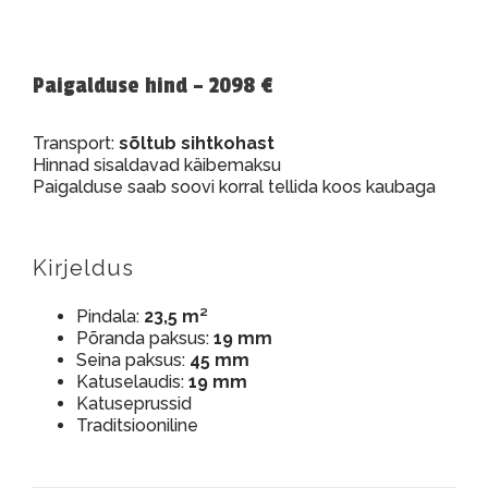
Paigalduse hind – 2098 €
Transport:
sõltub sihtkohast
Hinnad sisaldavad käibemaksu
Paigalduse saab soovi korral tellida koos kaubaga
Kirjeldus
Pindala:
23,5 m²
Põranda paksus:
19 mm
Seina paksus:
45 mm
Katuselaudis:
19 mm
Katuseprussid
Traditsiooniline