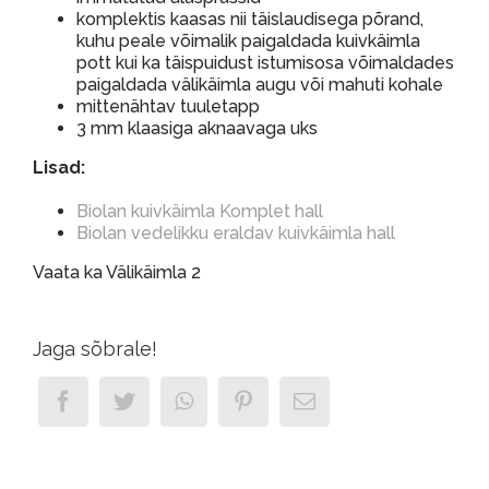
komplektis kaasas nii täislaudisega põrand,
kuhu peale võimalik paigaldada kuivkäimla
pott kui ka täispuidust istumisosa võimaldades
paigaldada välikäimla augu või mahuti kohale
mittenähtav tuuletapp
3 mm klaasiga aknaavaga uks
Lisad:
Biolan kuivkäimla Komplet hall
Biolan vedelikku eraldav kuivkäimla hall
Vaata ka Välikäimla 2
Jaga sõbrale!