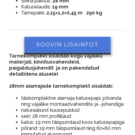
Seina paksus:
28 mm
Katuselaudis:
19 mm
Tarnepakk:
2,15×1,2×0,45 m 290 kg
SOOVIN LISAINFOT
Tarnekomplekt sisaldab kogu vajaliku
materjali, kinnitusvahendeid,
paigaldusjuhendit ja on pakendatud
detailidena alusele!
28mm aiamajade tarnekomplekt sisaldab:
täiskomplektne aiamaja katusepapi, põranda
ning vajalike montaaživahendite ja -juhendiga
naturaalsest kuusepuidust
sein: 28 mm profiillaud
katus: 19 mm täispunnlaud koos katusepapiga
põrand: 19 mm täispunnlaud ning 60×60 mm
immutatud alusprussid