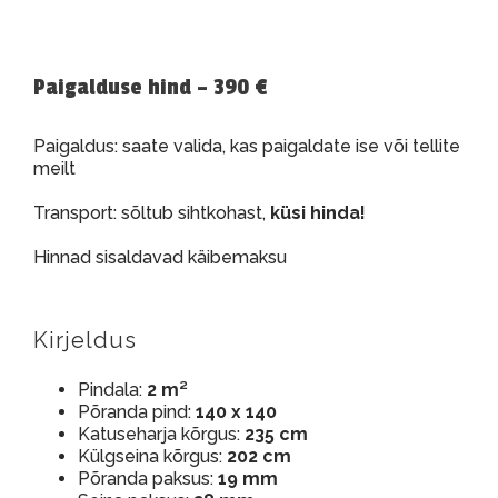
Paigalduse hind – 390 €
Paigaldus: saate valida, kas paigaldate ise või tellite
meilt
Transport: sõltub sihtkohast,
küsi hinda!
Hinnad sisaldavad käibemaksu
Kirjeldus
Pindala:
2 m²
Põranda pind:
140 x 140
Katuseharja kõrgus:
235 cm
Külgseina kõrgus:
202 cm
Põranda paksus:
19 mm