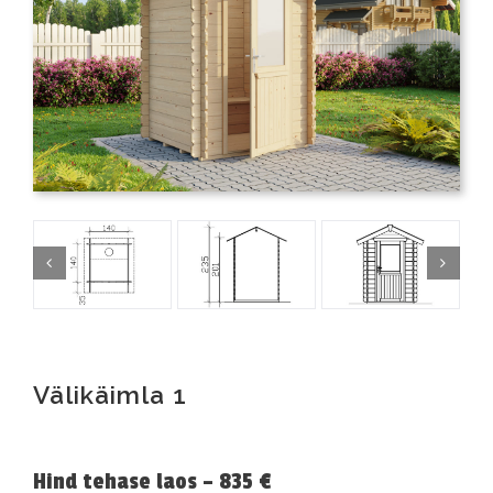
Välikäimla 1
Hind tehase laos – 835 €