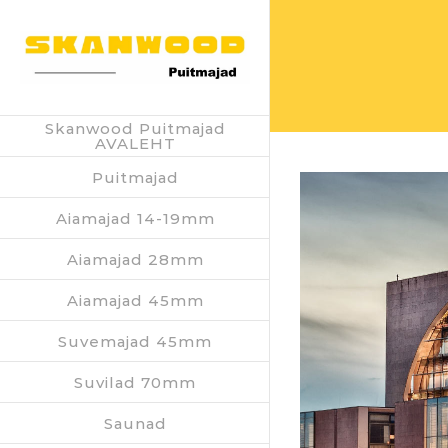
Skip
to
content
Skanwood Puitmajad
AVALEHT
Puitmajad
Aiamajad 14-19mm
Aiamajad 28mm
Aiamajad 45mm
Suvemajad 45mm
Suvilad 70mm
Saunad