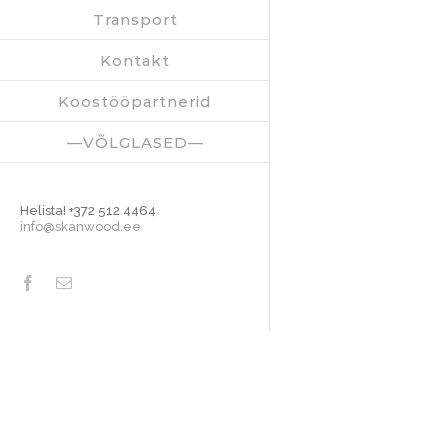
Transport
Kontakt
Koostööpartnerid
—VÕLGLASED—
Helista! +372 512 4464
info@skanwood.ee
Facebook
Email