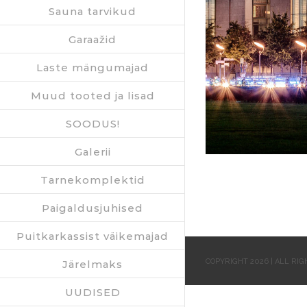
Sauna tarvikud
Garaažid
Laste mängumajad
Muud tooted ja lisad
SOODUS!
Galerii
Tarnekomplektid
Paigaldusjuhised
Puitkarkassist väikemajad
COPYRIGHT 2026 | ALL RI
Järelmaks
UUDISED